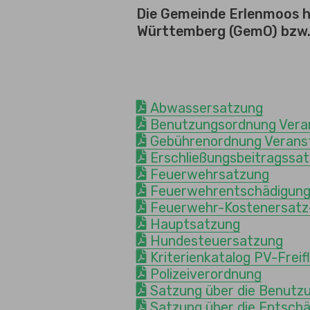
Die Gemeinde Erlenmoos 
Württemberg (GemO) bzw.
Abwassersatzung
Benutzungsordnung Vera
Gebührenordnung Verans
Erschließungsbeitragssa
Feuerwehrsatzung
Feuerwehrentschädigun
Feuerwehr-Kostenersatz
Hauptsatzung
Hundesteuersatzung
Kriterienkatalog PV-Freif
Polizeiverordnung
Satzung über die Benutz
Satzung über die Entschä