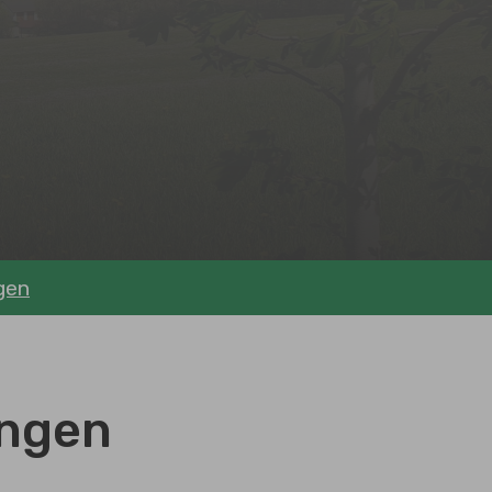
gen
ungen