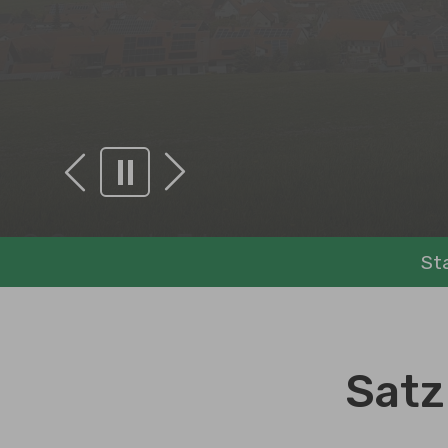
Zurück
Weiter
Sie sind hier:
St
Bekanntmachungen
Gemeinde Erlenmoos
/
Verbände etc.
Satz