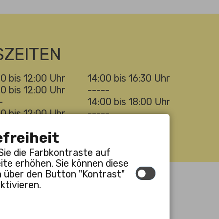
ZEITEN
0 bis 12:00 Uhr
14:00 bis 16:30 Uhr
0 bis 12:00 Uhr
-----
-
14:00 bis 18:00 Uhr
0 bis 12:00 Uhr
-----
-
-----
efreiheit
Sie die Farbkontraste auf
ite erhöhen. Sie können diese
n über den Button "Kontrast"
Leichte Sprache
ktivieren.
Gebärdensprache
by
cm city media GmbH