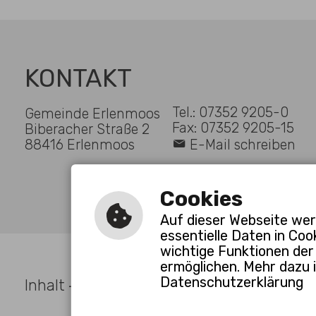
KONTAKT
Tel.: 07352 9205-0
Gemeinde Erlenmoos
Fax: 07352 9205-15
Biberacher Straße 2
88416 Erlenmoos
E-Mail schreiben
Cookies
Auf dieser Webseite wer
essentielle Daten in Coo
wichtige Funktionen der
ermöglichen. Mehr dazu i
Datenschutzerklärung
Inhalt
Impressum
Datenschutzerkläru
-
-