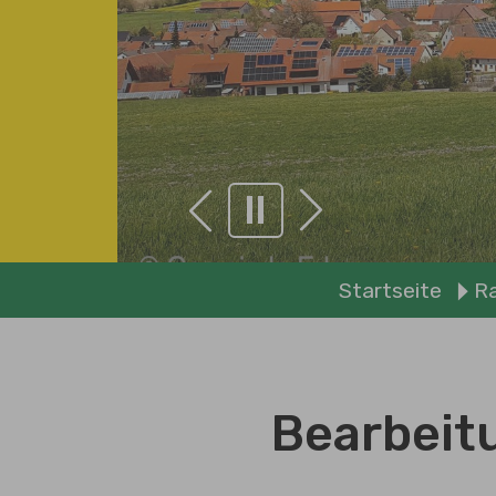
Zurück
Weiter
Sie sind hier:
Startseite
R
Bekanntmachungen
Gemeinde Erlenmoos
/
Verbände etc.
Bearbeit