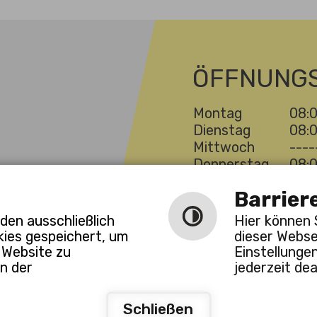
ÖFFNUNGS
Montag
08:0
Dienstag
08:0
Mittwoch
----
Donnerstag
08:0
Freitag
----
Barrier
den ausschließlich
Hier können 
kies gespeichert, um
dieser Webse
 Website zu
Einstellunge
n der
jederzeit dea
ng
Barrierefreiheit
Barrierefreie Ansicht
-
-
Schließen