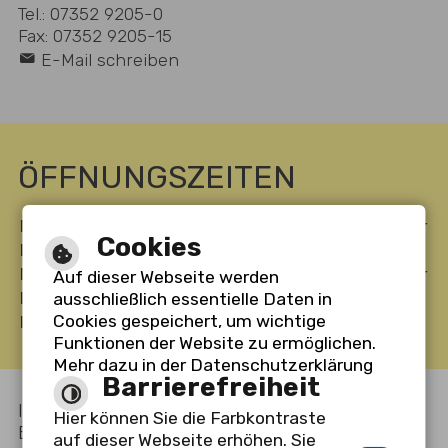
Tel.: 07352 9205-0
Fax: 07352 9205-15
E-Mail schreiben
ÖFFNUNGSZEITEN
Montag
08:00 bis 12:00 Uhr
14:00 bis 16:30 Uhr
Cookies
Dienstag
08:00 bis 12:00 Uhr
-----
Mittwoch
-----
14:00 bis 18:00 Uhr
Auf dieser Webseite werden
Donnerstag
08:00 bis 12:00 Uhr
-----
ausschließlich essentielle Daten in
Cookies gespeichert, um wichtige
Freitag
-----
-----
Funktionen der Website zu ermöglichen.
Mehr dazu in der Datenschutzerklärung
Barrierefreiheit
Inhalt
Impressum
Datenschutzerklärung
-
-
-
Hier können Sie die Farbkontraste
Barrierefreiheit
Barrierefreie Ansicht
-
auf dieser Webseite erhöhen. Sie