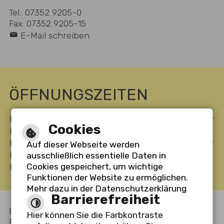
Tel.: 07352 9205-0
Fax: 07352 9205-15
E-Mail schreiben
ÖFFNUNGSZEITEN
Montag
08:00 bis 12:00 Uhr
14:00 bis 16:30 Uhr
Cookies
Dienstag
08:00 bis 12:00 Uhr
-----
Mittwoch
-----
14:00 bis 18:00 Uhr
Auf dieser Webseite werden
Donnerstag
08:00 bis 12:00 Uhr
-----
ausschließlich essentielle Daten in
Cookies gespeichert, um wichtige
Freitag
-----
-----
Funktionen der Website zu ermöglichen.
Mehr dazu in der Datenschutzerklärung
Barrierefreiheit
Inhalt
Impressum
Datenschutzerklärung
-
-
-
Hier können Sie die Farbkontraste
Barrierefreiheit
Barrierefreie Ansicht
-