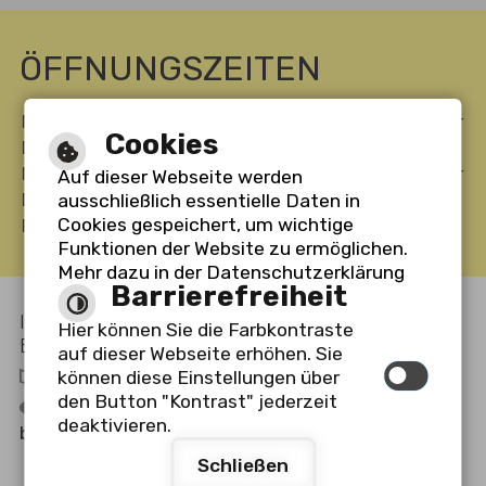
ÖFFNUNGSZEITEN
Montag
08:00 bis 12:00 Uhr
14:00 bis 16:30 Uhr
Cookies
Dienstag
08:00 bis 12:00 Uhr
-----
Mittwoch
-----
14:00 bis 18:00 Uhr
Auf dieser Webseite werden
Donnerstag
08:00 bis 12:00 Uhr
-----
ausschließlich essentielle Daten in
Cookies gespeichert, um wichtige
Freitag
-----
-----
Funktionen der Website zu ermöglichen.
Mehr dazu in der Datenschutzerklärung
Barrierefreiheit
Inhalt
Impressum
Datenschutzerklärung
-
-
-
Hier können Sie die Farbkontraste
Barrierefreiheit
Barrierefreie Ansicht
-
auf dieser Webseite erhöhen. Sie
Leichte Sprache
können diese Einstellungen über
den Button "Kontrast" jederzeit
Gebärdensprache
deaktivieren.
by
cm city media GmbH
Schließen