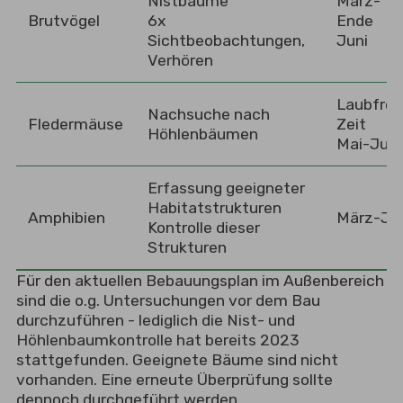
Nistbäume
März-
Brutvögel
6x
Ende
Sichtbeobachtungen,
Juni
Verhören
Laubfrei
Nachsuche nach
Fledermäuse
Zeit
Höhlenbäumen
Mai-Juli
Erfassung geeigneter
Habitatstrukturen
Amphibien
März-Jul
Kontrolle dieser
Strukturen
Für den aktuellen Bebauungsplan im Außenbereich
sind die o.g. Untersuchungen vor dem Bau
durchzuführen - lediglich die Nist- und
Höhlenbaumkontrolle hat bereits 2023
stattgefunden. Geeignete Bäume sind nicht
vorhanden. Eine erneute Überprüfung sollte
dennoch durchgeführt werden.