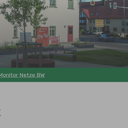
onitor Netze BW
t